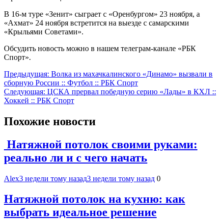
В 16-м туре «Зенит» сыграет с «Оренбургом» 23 ноября, а
«Ахмат» 24 ноября встретится на выезде с самарскими
«Крыльями Советами».
Обсудить новость можно в нашем телеграм-канале «РБК
Спорт».
Навигация
Предыдущая:
Волка из махачкалинского «Динамо» вызвали в
сборную России :: Футбол :: РБК Спорт
по
Следующая:
ЦСКА прервал победную серию «Лады» в КХЛ ::
записям
Хоккей :: РБК Спорт
Похожие новости
Натяжной потолок своими руками:
реально ли и с чего начать
Alex
3 недели тому назад
3 недели тому назад
0
Натяжной потолок на кухню: как
выбрать идеальное решение