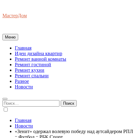
Перейти
к
МастерДом
содержимому
Ваш Гид по Ремонту Квартир
Меню
Главная
Идеи дизайна квартир
Ремонт ванной комнаты
Ремонт гостиной
Ремонт кухни
Ремонт спальни
Разное
Новости
Найти:
Главная
Новости
«Зенит» одержал волевую победу над аутсайдером РПЛ
:: Футбол :: РБК Спорт