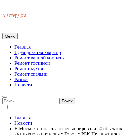
Перейти
к
МастерДом
содержимому
Ваш Гид по Ремонту Квартир
Меню
Главная
Идеи дизайна квартир
Ремонт ванной комнаты
Ремонт гостиной
Ремонт кухни
Ремонт спальни
Разное
Новости
Найти:
Главная
Новости
В Москве за полгода отреставрировали 50 объектов
культурного наследия :: Город :: РБК Недвижимость