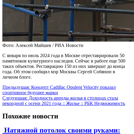
Фото: Алексей Майшев / РИА Новости
С января по июль 2024 года в Москве отреставрировали 50
памятников культурного наследия. Сейчас в работе еще 500
таких объектов. Реставрацию 150 из них завершат до конца
года. Об этом сообщил мэр Москвы Сергей Собянин в
личном блоге.
Навигация
Предыдущая:
Концепт Cadillac Opulent Velocity показал
спортивное будущее марки
по
Следующая:
Доходность аренды жилья в столицах стала
записям
рекордной с осени 2021 года :: Жилье :: РБК Недвижимость
Похожие новости
Натяжной потолок своими руками: