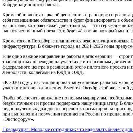
Координационного совета».
Кроме обновления парка общественного транспорта и реализац
себя повышенные обязательства и будет финансировать в объем
магистраль, которая свяжет две столицы, — это серьезное дви
наш отечественный поезд. Это будет 41 состав, который мы пла
Кроме того, в Петербурге планируется реконструкция вокзала 
инфраструктура. В бюджете города на 2024–2025 годы предусм
Еще одно важное направление работы в агломерации — строите
транспортных переходов на участках с интенсивным движением
федерального центра в реализации этого пилотного проекта и 
Ленобласти, коллегами из РЖД и ОЖД.
«К 2030 году у нас запланирован запуск диаметральных маршр
участки тактового движения. Вместе с Октябрьской железной 
Чтобы обеспечить движение по новым маршрутам, необходимо б
безубыточными и просим поддержать нашу инициативу. В ближ
недополученных доходов от перевозок пассажиров на пригород
при выполнении поручения президента России по продлению л
«Экспофорум».
Навигация
Предыдущая:
Молодые сотрудники: что надо знать бизнесу д