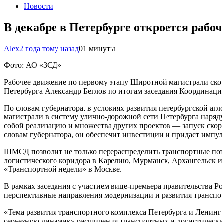
Новости
В декабре в Петербурге откроется раб
Alex
2 года тому назад
0
1 минуты
Фото: АО «ЗСД»
Рабочее движение по первому этапу Широтной магистрали скор
Петербурга Александр Беглов по итогам заседания Координаци
По словам губернатора, в условиях развития петербургской а
магистрали в систему улично-дорожной сети Петербурга наряд
собой реализацию и множества других проектов — запуск ско
словам губернатора, он обеспечит инвестиции и придаст импу
ШМСД позволит не только перераспределить транспортные пото
логистического коридора в Карелию, Мурманск, Архангельск и
«Транспортной недели» в Москве.
В рамках заседания с участием вице-премьера правительства 
перспективные направления модернизации и развития транспо
«Тема развития транспортного комплекса Петербурга и Ленинг
серьезную динамику расширения транспортных и логистических