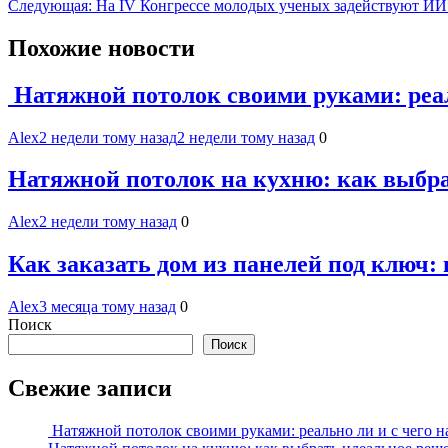
Следующая:
На IV Конгрессе молодых ученых задействуют ИИ
по
записям
Похожие новости
Натяжной потолок своими руками: реал
Alex
2 недели тому назад
2 недели тому назад
0
Натяжной потолок на кухню: как выбр
Alex
2 недели тому назад
0
Как заказать дом из панелей под ключ:
Alex
3 месяца тому назад
0
Поиск
Поиск
Свежие записи
Натяжной потолок своими руками: реально ли и с чего н