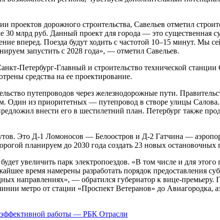
ии проектов дорожного строительства, Савельев отметил строи
е 30 млрд руб. Данный проект для города — это существенная су
жение вперед. Поезда будут ходить с частотой 10–15 минут. Мы 
нируем запустить с 2028 года», — отметил Савельев.
Санкт‑Петербург-Главный и строительство технической станции 
отрены средства на ее проектирование.
льство путепроводов через железнодорожные пути. Правительст
. Один из приоритетных — путепровод в створе улицы Салова. 
предложил внести его в шестилетний план. Петербург также про
утов. Это Д-1 Ломоносов — Белоостров и Д-2 Гатчина — аэропор
дорогой планируем до 2030 года создать 23 новых остановочных 
удет увеличить парк электропоездов. «В том числе и для этого
айшее время намерены разработать порядок предоставления суб
ных направлениях», — обратился губернатор к вице-премьеру. Г
инии метро от стации «Проспект Ветеранов» до Авиагородка, а
ля эффективной работы — РБК Отрасли