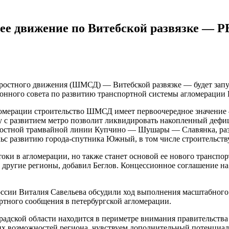
очее движение по Витебской развязке — 
остного движения (ШМСД) — Витебской развязке — будет запуще
онного совета по развитию транспортной системы агломерации 
гломерации строительство ШМСД имеет первоочередное значение
у с развитием метро позволит ликвидировать накопленный дефиц
ростной трамвайной линии Купчино — Шушары — Славянка, разв
льс развитию города-спутника Южный, в том числе строительств
ки в агломерации, но также станет основой ее нового транспор
 другие регионы, добавил Беглов. Концессионное соглашение н
России Виталия Савельева обсудили ход выполнения масштабного
ртного сообщения в петербургской агломерации.
радской области находится в периметре внимания правительств
 возможностей региона, чувствуем дополнительный потенциал р