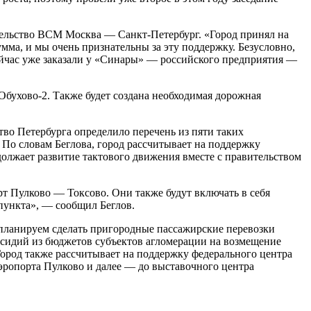
тельство ВСМ Москва — Санкт‑Петербург. «Город принял на
мма, и мы очень признательны за эту поддержку. Безусловно,
сейчас уже заказали у «Синары» — российского предприятия —
Обухово-2. Также будет создана необходимая дорожная
во Петербурга определило перечень из пяти таких
По словам Беглова, город рассчитывает на поддержку
должает развитие тактового движения вместе с правительством
т Пулково — Токсово. Они также будут включать в себя
пункта», — сообщил Беглов.
 планируем сделать пригородные пассажирские перевозки
сидий из бюджетов субъектов агломерации на возмещение
ород также рассчитывает на поддержку федерального центра
эропорта Пулково и далее — до выставочного центра