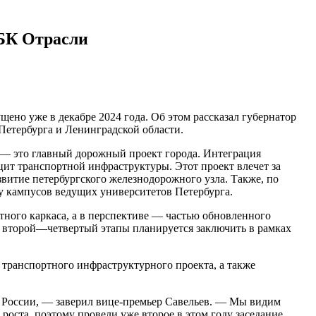
РБК Отрасли
но уже в декабре 2024 года. Об этом рассказал губернатор
Петербурга и Ленинградской области.
 — это главный дорожный проект города. Интеграция
ит транспортной инфраструктуры. Этот проект влечет за
итие петербургского железнодорожного узла. Также, по
у кампусов ведущих университетов Петербурга.
тного каркаса, а в перспективе — частью обновленного
а второй—четвертый этапы планируется заключить в рамках
 транспортного инфраструктурного проекта, а также
а России, — заверил вице-премьер Савельев. — Мы видим
оста, поэтому провели уже второе в этом году заседание