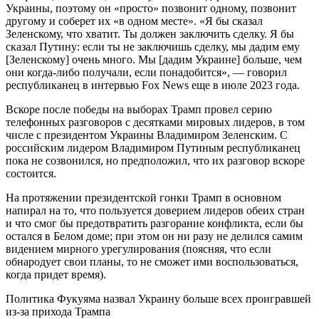
Украины, поэтому он «просто» позвонит одному, позвонит
другому и соберет их «в одном месте». «Я бы сказал
Зеленскому, что хватит. Ты должен заключить сделку. Я бы
сказал Путину: если ты не заключишь сделку, мы дадим ему
[Зеленскому] очень много. Мы [дадим Украине] больше, чем
они когда-либо получали, если понадобится», — говорил
республиканец в интервью Fox News еще в июле 2023 года.
Вскоре после победы на выборах Трамп провел серию
телефонных разговоров с десятками мировых лидеров, в том
числе с президентом Украины Владимиром Зеленским. С
российским лидером Владимиром Путиным республиканец
пока не созвонился, но предположил, что их разговор вскоре
состоится.
На протяжении президентской гонки Трамп в основном
напирал на то, что пользуется доверием лидеров обеих стран
и что смог бы предотвратить разгорание конфликта, если бы
остался в Белом доме; при этом он ни разу не делился самим
видением мирного урегулирования (поясняя, что если
обнародует свои планы, то не сможет ими воспользоваться,
когда придет время).
Политика
Фукуяма назвал Украину больше всех проигравшей
из-за прихода Трампа