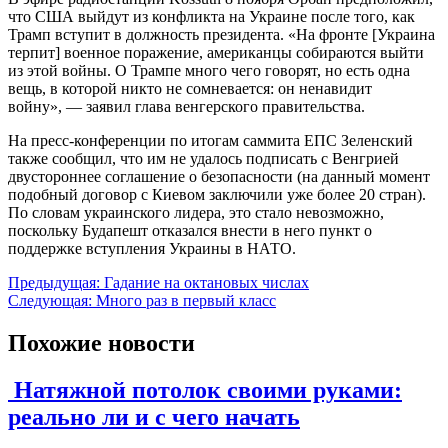
что США выйдут из конфликта на Украине после того, как
Трамп вступит в должность президента. «На фронте [Украина
терпит] военное поражение, американцы собираются выйти
из этой войны. О Трампе много чего говорят, но есть одна
вещь, в которой никто не сомневается: он ненавидит
войну», — заявил глава венгерского правительства.
На пресс-конференции по итогам саммита ЕПС Зеленский
также сообщил, что им не удалось подписать с Венгрией
двустороннее соглашение о безопасности (на данный момент
подобный договор с Киевом заключили уже более 20 стран).
По словам украинского лидера, это стало невозможно,
поскольку Будапешт отказался внести в него пункт о
поддержке вступления Украины в НАТО.
Навигация
Предыдущая:
Гадание на октановых числах
Следующая:
Много раз в первый класс
по
записям
Похожие новости
Натяжной потолок своими руками:
реально ли и с чего начать