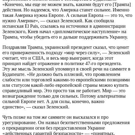
«Конечно, мы еще не можем знать, какими будут его [Трампа]
действия. Но надеемся, что Америка станет сильнее. Именно
такая Америка нужна Европе. А сильная Европа — это то, что
нужно Америке», — сказал Зеленский. Как сообщила
испанская El Pais, ссылаясь на источники в администрации
Зеленского, Киев начал «дипломатическое наступление» на
Трампа, чтобы убедить его и дальше поддерживать Украину.
Поздравляя Трампа, украинский президент сказал, что ценит
его приверженность подходу «мир через силу», — Зеленский
считает, что и США, и весь мир выиграют, когда этот
принцип найдет отражение в политике 47-го президента.
Эту же мысль Зеленский упомянул в своей речи на саммите в
Будапеште. «Не должно быть иллюзий, что проявлением
слабости или торговлей какими-то европейскими позициями
или статусом какой-либо европейской страны можно купить
справедливый мир. Это просто так не работает. Мир — это
вознаграждение только для сильных. Потому альтернативы
сильной Европе нет. А для силы, конечно, важно
единство», — сказал Зеленский.
Чуть позже на том же саммите он высказался и про
урегулирование. Он назвал безответственными предложения
о прекращении огня без предоставления Украине
«действенных гарантий безопасности» — «понятных,