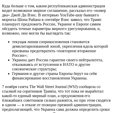
Куда больше о том, каким республиканская администрация
видит возможное мирное соглашение, рассказал его «номер
два» Джей Ди Вэнс. В интервью YouTube-шоу бывшего
морпеха Шона Райана в сентябре Вэнс заявил, что Трамп
планирует предложить России, Украине и Европе самим
обсудить точные параметры мирного урегулирования, и,
возможно, они могли бы выглядеть так:
текущая линия соприкосновения становится
демилитаризованной зоной, укрепления вдоль которой
призваны предотвратить «повторное вторжение
России»;
Украина дает России гарантии своего нейтралитета,
отказываясь от вступления в НАТО и другие
союзнические структуры;
Германия и другие страны Европы берут на себя
финансирование восстановления Украины.
7 ноября газета The Wall Street Journal (WSJ) сообщила со
ссылкой на соратников Трампа, что тот пока не выработал
какой-то единый мирный план, а предложения его
ближайших советников сильно разнятся, но при этом сходятся
в одном — в отказе от позиции прежней администрации,
предполагающей, что Украина сама должна определить сроки