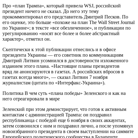
Про «план Трампа», который привела WSJ, российский
президент ничего не сказал. До него эту тему
прокомментировал его представитель Дмитрий Песков. По
его оценке, это больше «похоже на план The Wall Street Journal
по Украине»; в тексте «все обезличенное», и публикации по
урегулированию «носят все более и более абстрактный
характер», отметил он.
Скептически к этой публикации отнеслись и в офисе
президента Украины — его советник по коммуникациям
Дмитрий Литвин усомнился в достоверности изложенного
изданием этого плана. «Настоящие планы президентов
вряд ли анонсируются в газетах. А российских вбросов в
газетах всегда много», — сказал Литвин 7 ноября
журналистам (цитата по «Интерфакс-Украина»).
Политика
В чем суть «плана победы» Зеленского и как на
него отреагировали в мире
Зеленский при этом демонстрирует, что готов к активным
контактам с администрацией Трампа: он поздравил
республиканца с победой еще 6 ноября в своих аккаунтах,
затем созвонился с ним и поздравил лично, а после упомянул
новоизбранного президента в своем выступлении на саммите
Европейского политического сообщества в Будапеште.