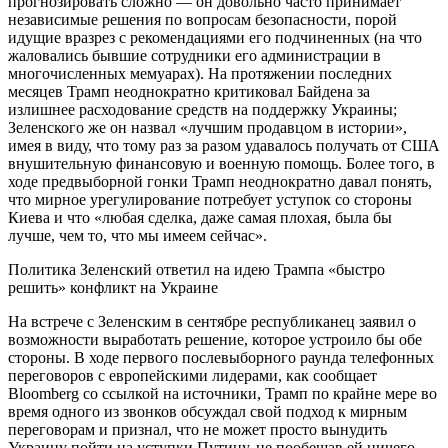
прогнозировать сложно — он довольно часто принимает
независимые решения по вопросам безопасности, порой
идущие вразрез с рекомендациями его подчиненных (на что
жаловались бывшие сотрудники его администрации в
многочисленных мемуарах). На протяжении последних
месяцев Трамп неоднократно критиковал Байдена за
излишнее расходование средств на поддержку Украины;
Зеленского же он назвал «лучшим продавцом в истории»,
имея в виду, что тому раз за разом удавалось получать от США
внушительную финансовую и военную помощь. Более того, в
ходе предвыборной гонки Трамп неоднократно давал понять,
что мирное урегулирование потребует уступок со стороны
Киева и что «любая сделка, даже самая плохая, была бы
лучше, чем то, что мы имеем сейчас».
Политика
Зеленский ответил на идею Трампа «быстро
решить» конфликт на Украине
На встрече с Зеленским в сентябре республиканец заявил о
возможности выработать решение, которое устроило бы обе
стороны. В ходе первого послевыборного раунда телефонных
переговоров с европейскими лидерами, как сообщает
Bloomberg со ссылкой на источники, Трамп по крайне мере во
время одного из звонков обсуждал свой подход к мирным
переговорам и признал, что не может просто вынудить
Украину пойти на уступки Путину, не пообещав ей ничего