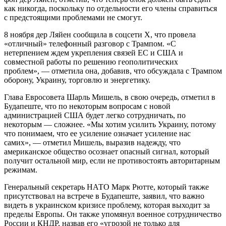
как никогда, поскольку по отдельности его члены справиться
с предстоящими проблемами не смогут.
8 ноября дер Ляйен сообщила в соцсети X, что провела
«отличный» телефонный разговор с Трампом. «С
нетерпением ждем укрепления связей ЕС и США и
совместной работы по решению геополитических
проблем», — отметила она, добавив, что обсуждала с Трампом
оборону, Украину, торговлю и энергетику.
Глава Евросовета Шарль Мишель, в свою очередь, отметил в
Будапеште, что по некоторым вопросам с новой
администрацией США будет легко сотрудничать, по
некоторым — сложнее. «Мы хотим усилить Украину, потому
что понимаем, что ее усиление означает усиление нас
самих», — отметил Мишель, выразив надежду, что
американское общество осознает опасный сигнал, который
получит остальной мир, если не противостоять авторитарным
режимам.
Генеральный секретарь НАТО Марк Рютте, который также
присутствовал на встрече в Будапеште, заявил, что важно
видеть в украинском кризисе проблему, которая выходит за
пределы Европы. Он также упомянул военное сотрудничество
России и КНДР, назвав его «угрозой не только для