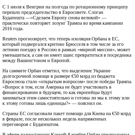
C 1 июля к Венгрии на полгода по ротационному принципу
перешло председательство в Евросовете. Слоган
Будапешта —«Сделаем Европу снова великой» —
практически повторяет лозунг Трампа во время кампании
2016 года.
Reuters прогнозирует, что теперь изоляция Орбана в ЕС,
который подвергался критике Брюсселя в том числе за его
летнюю поездку в Россию в рамках «мирной миссии», может
уменьшиться, а сам он имеет шанс превратиться в посредника
между Вашингтоном и Европой.
На саммите Орбан отметил, что выделение Украине
долгосрочной помощи в размере €50 млрд из бюджета
Евросоюза стало «открытым вопросом» после победы Трампа.
«Вопрос в том, если Америка не будет участвовать в
финансировании в будущем, то как европейцы будут
заниматься этим самостоятельно и готовы ли мы к этому или
к этому готовы лишь единицы?» — пояснил он.
Страны ЕС согласовали пакет помощи для Киева на €50 млрд
в феврале, после нескольких недель напряженных
переговоров с Будапештом.
В эфире радиостанции Kossuth 8 ноября Орбан предположил,