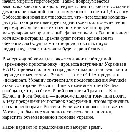
начала мирных переговоров. Также подразумевается
заморозка конфликта вдоль текущей линии фронта и создание
демилитаризованной зоны протяженностью почти 1,3 тыс. км.
Собеседники издания утверждают, что «переходная команда»
республиканца не планирует задействовать для обеспечения
перемирия американских военных или миротворцев
международных организаций, финансируемых Вашингтоном;
хотя администрация Трампа будет готова организовать
обучение для будущих миротворцев и оказать иную
поддержку, «ствол пистолета будет европейским».
В «переходной команде» также считают необходимой
«временную приостановку» процесса вступления Украины в
НАТО, причем в одном из предложенных планов речь идет о
периоде не менее чем в 20 лет — взамен США продолжат
«накачивать Украину оружием для предотвращения будущей
атаки со стороны России». Еще в июне агентство Reuters
сообщало, что два ближайший советника Трампа — Кит
Келлог и Фред Флейтц — порекомендовали тому пригрозить
Киеву прекращением поставок вооружений, чтобы принудить
его к переговорам с Россией. Если же от диалога откажется
Москва, то бывшие чиновники советовали, напротив,
нарастить объемы военной помощи Украине.
Какой вариант из предложенных выберет Трамп,