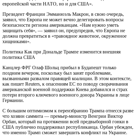
европейской части НАТО, но и для США».
Президент Франции Эмманюэль Макрон, в свою очередь,
заявил, что Европа не может вечно делегировать вопросы
безопасности региона американцам. «Нам нужно уметь
защищать себя», — заявил он, предупредив, что Европа не
должна превратиться в «травоядное животное, окруженное
хищниками».
Политика
Как при Дональде Трампе изменится внешняя
политика США
Канцлер ФРГ Олаф Шольц прибыл в Будапешт только
поздним вечером, поскольку был занят проблемами,
вызванными развалом правящей коалиции. В этом контексте,
как пишет Reuters, к опасениям ЕС по поводу сворачивания
американской военной поддержки Киева добавился и страх
потери второго ключевого военного донора Украины в лице
Германии.
С большим оптимизмом к переизбранию Трампа отнесся разве
что хозяин саммита — премьер-министр Венгрии Виктор
Орбан, который на протяжении всей предвыборной гонки в
США публично поддерживал республиканца. Орбан убежден,
что именно Трамп сможет завершить конфликт на Украине.