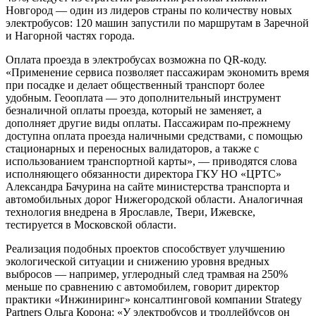
Новгород — один из лидеров страны по количеству новых
электробусов: 120 машин запустили по маршрутам в Заречной
и Нагорной частях города.
Оплата проезда в электробусах возможна по QR-коду.
«Применение сервиса позволяет пассажирам экономить время
при посадке и делает общественный транспорт более
удобным. Геооплата — это дополнительный инструмент
безналичной оплаты проезда, который не заменяет, а
дополняет другие виды оплаты. Пассажирам по-прежнему
доступна оплата проезда наличными средствами, с помощью
стационарных и переносных валидаторов, а также с
использованием транспортной карты», — приводятся слова
исполняющего обязанности директора ГКУ НО «ЦРТС»
Александра Бачурина на сайте министерства транспорта и
автомобильных дорог Нижегородской области. Аналогичная
технология внедрена в Ярославле, Твери, Ижевске,
тестируется в Московской области.
Реализация подобных проектов способствует улучшению
экологической ситуации и снижению уровня вредных
выбросов — например, углеродный след трамвая на 250%
меньше по сравнению с автомобилем, говорит директор
практики «Инжиниринг» консалтинговой компании Strategy
Partners Ольга Корона: «У электробусов и троллейбусов он