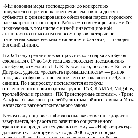
«Мы доводим меры господдержки до конкретных
получателей в регионах, обеспечиваем равный доступ
субъектов к финансированию обновления парков городского
пассажирского транспорта. Работаем со всеми регионами без
исключения, в том числе с низкой инвестиционной
активностью и высоким износом парков, которые не
интересны коммерческим компаниям и банкам», — говорит
Евгений Дитрих.
В 2024 году средний возраст российского парка автобусов
сократился с 17 до 14,6 года для городских пассажирских
автобусов, отмечают в ГТЛК. Кроме того, по словам Евгения
Дитриха, удалось «раскачать промышленность» — рынок
продаж автобусов за последние четыре года достиг 29,8 тыс.
единиц. По нацпроекту поставляются автобусы
отечественного производства группы ГАЗ, КАМАЗ, Volgabus,
троллейбусы и трамваи «ПК Транспортные системы», «Транс-
Альфа», Уфимского троллейбусно-трамвайного завода и Усть-
Катавского вагоностроительного завода.
В этом году нацпроект «Безопасные качественные дороги»
завершается, но работа по развитию общественного
транспорта продолжится уже по новому — «Инфраструктура
для жизни». Планируется, что до 2030 года в городах
появится более 33 тыс. новых современных автобусов,