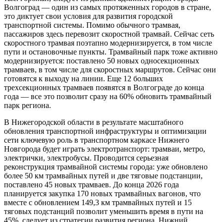
Волгоград — один из самых протяженных городов в стране,
это диктует свои условия для развития городской
транспортной системы. Помимо обычного трамвая,
пассажиров здесь перевозит скоростной трамвай. Сейчас сеть
скоростного трамвая поэтапно модернизируется, в том числе
пути и остановочные пункты. Трамвайный парк тоже активно
модернизируется: поставлено 50 новых односекционных
трамваев, в том числе для скоростных маршрутов. Сейчас они
готовятся к выходу на линии. Еще 12 больших
трехсекционных трамваев появятся в Волгограде до конца
года — все это позволит сразу на 60% обновить трамвайный
парк региона.
В Нижегородской области в результате масштабного
обновления транспортной инфраструктуры и оптимизации
сети ключевую роль в транспортном каркасе Нижнего
Новгорода будет играть электротранспорт: трамваи, метро,
электрички, электробусы. Проводится серьезная
реконструкция трамвайной системы города: уже обновлено
более 50 км трамвайных путей и две тяговые подстанции,
поставлено 45 новых трамваев. До конца 2026 года
планируется закупка 170 новых трамвайных вагонов, что
вместе с обновлением 149,3 км трамвайных путей и 15
тяговых подстанций позволит уменьшить время в пути на
45%, следует из стратегии развития региона. Нижний