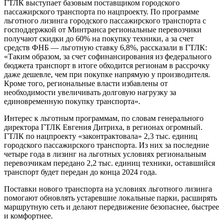
ГТЛК выступает базовым поставщиком городского
пассажирского транспорта по нацпроекту. По программе
льготного лизинга городского пассажирского транспорта с
господдержкой от Минтранса региональные перевозчики
получают скидки до 60% на покупку техники, а за счет
средств ФНБ — льготную ставку 6,8%, рассказали в ГТЛК:
«Таким образом, за счет софинансирования из федерального
бюджета транспорт в итоге обходится регионам в рассрочку
даже дешевле, чем при покупке напрямую у производителя.
Кроме того, региональные власти избавлены от
необходимости увеличивать долговую нагрузку за
единовременную покупку транспорта».
Интерес к льготным программам, по словам генерального
директора ГТЛК Евгения Дитриха, в регионах огромный.
ГТЛК по нацпроекту «законтрактовала» 2,3 тыс. единиц
городского пассажирского транспорта. Из них за последние
четыре года в лизинг на льготных условиях региональным
перевозчикам передано 2,2 тыс. единиц техники, оставшийся
транспорт будет передан до конца 2024 года.
Поставки нового транспорта на условиях льготного лизинга
помогают обновлять устаревшие локальные парки, расширять
маршрутную сеть и делают передвижение безопаснее, быстрее
и комфортнее.