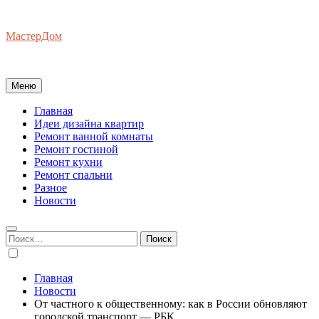
Перейти
к
МастерДом
содержимому
Ваш Гид по Ремонту Квартир
Меню
Главная
Идеи дизайна квартир
Ремонт ванной комнаты
Ремонт гостиной
Ремонт кухни
Ремонт спальни
Разное
Новости
Найти:
Главная
Новости
От частного к общественному: как в России обновляют
городской транспорт — РБК