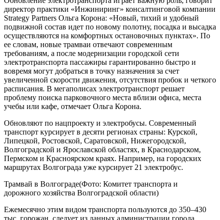
Обновление электротранспорта играет важную роль, говорит
директор практики «Инжиниринг» консалтинговой компании
Strategy Partners Ольга Корона: «Новый, тихий и удобный
подвижной состав идет по новому полотну, посадка и высадка
осуществляются на комфортных остановочных пунктах». По
ее словам, новые трамваи отвечают современным
требованиям, а после модернизации городской сети
электротранспорта пассажиры гарантированно быстро и
вовремя могут добраться в точку назначения за счет
увеличенной скорости движения, отсутствия пробок и четкого
расписания. В мегаполисах электротранспорт решает
проблему поиска парковочного места вблизи офиса, места
учебы или кафе, отмечает Ольга Корона.
Обновляют по нацпроекту и электробусы. Современный
транспорт курсирует в десяти регионах страны: Курской,
Липецкой, Ростовской, Саратовской, Нижегородской,
Волгоградской и Ярославской областях, в Краснодарском,
Пермском и Красноярском краях. Например, на городских
маршрутах Волгограда уже курсирует 21 электробус.
Трамвай в Волгограде(Фото: Комитет транспорта и
дорожного хозяйства Волгоградской области)
Ежемесячно этим видом транспорта пользуются до 350–430
тыс. горожан, следует из данных администрации города.