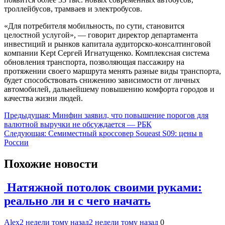
троллейбусов, трамваев и электробусов.
«Для потребителя мобильность, по сути, становится
целостной услугой», — говорит директор департамента
инвестиций и рынков капитала аудиторско-консалтинговой
компании Kept Сергей Игнатущенко. Комплексная система
обновления транспорта, позволяющая пассажиру на
протяжении своего маршрута менять разные виды транспорта,
будет способствовать снижению зависимости от личных
автомобилей, дальнейшему повышению комфорта городов и
качества жизни людей.
Навигация
Предыдущая:
Минфин заявил, что повышение порогов для
валютной выручки не обсуждается — РБК
по
Следующая:
Семиместный кроссовер Soueast S09: цены в
записям
России
Похожие новости
Натяжной потолок своими руками:
реально ли и с чего начать
Alex
2 недели тому назад
2 недели тому назад
0