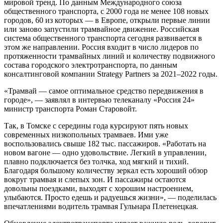
мировой тренд. По данным Международного союза
общественного транспорта, с 2000 года не менее 108 новых
городов, 60 из которых — в Европе, открыли первые линии
или заново запустили трамвайное движение. Российская
система общественного транспорта сегодня развивается в
этом же направлении. Россия входит в число лидеров по
протяженности трамвайных линий и количеству подвижного
состава городского электротранспорта, по данным
консалтинговой компании Strategy Partners за 2021–2022 годы.
«Трамвай — самое оптимальное средство передвижения в
городе», — заявлял в интервью телеканалу «Россия 24»
министр транспорта Роман Старовойт.
Так, в Томске с середины года курсируют пять новых
современных низкопольных трамваев. Ими уже
воспользовались свыше 182 тыс. пассажиров. «Работать на
новом вагоне — одно удовольствие. Легкий в управлении,
плавно подключается без толчка, ход мягкий и тихий.
Благодаря большому количеству зеркал есть хороший обзор
вокруг трамвая и слепых зон. И пассажиры остаются
довольны поездками, выходят с хорошим настроением,
улыбаются. Просто едешь и радуешься жизни», — поделилась
впечатлениями водитель трамвая Гульнара Плетенецкая.