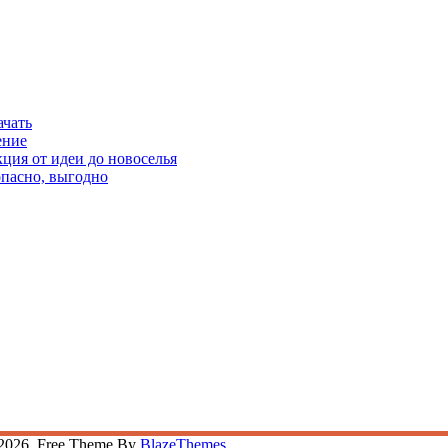
ачать
ение
кция от идеи до новоселья
опасно, выгодно
2026. Free Theme By
BlazeThemes
.