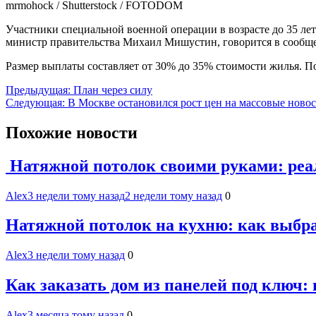
mrmohock / Shutterstock / FOTODOM
Участники специальной военной операции в возрасте до 35 ле
министр правительства Михаил Мишустин, говорится в сообщ
Размер выплаты составляет от 30% до 35% стоимости жилья. П
Навигация
Предыдущая:
План через силу
Следующая:
В Москве остановился рост цен на массовые новос
по
записям
Похожие новости
Натяжной потолок своими руками: реал
Alex
3 недели тому назад
2 недели тому назад
0
Натяжной потолок на кухню: как выбр
Alex
3 недели тому назад
0
Как заказать дом из панелей под ключ:
Alex
3 месяца тому назад
0