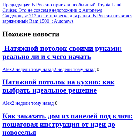
Навигация
Предыдущая:
В Россию приехал необычный Toyota Land
Cruiser. Это не совсем внедорожник :: Autonews
по
Следующая:
712 л.с. и подвеска для ралли. В России появился
записям
заряженный Ram 1500 :: Autonews
Похожие новости
Натяжной потолок своими руками:
реально ли и с чего начать
Alex
2 недели тому назад
2 недели тому назад
0
Натяжной потолок на кухню: как
выбрать идеальное решение
Alex
2 недели тому назад
0
Как заказать дом из панелей под ключ:
пошаговая инструкция от идеи до
новоселья