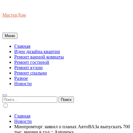
Перейти
к
МастерДом
содержимому
Ваш Гид по Ремонту Квартир
Меню
Главная
Идеи дизайна квартир
Ремонт ванной комнаты
Ремонт гостиной
Ремонт кухни
Ремонт спальни
Разное
Новости
Найти:
Главная
Новости
Минпромторг заявил о планах АвтоВАЗа выпускать 700
тыс. машин в год :: Autonews