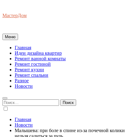
Перейти
к
МастерДом
содержимому
Ваш Гид по Ремонту Квартир
Меню
Главная
Идеи дизайна квартир
Ремонт ванной комнаты
Ремонт гостиной
Ремонт кухни
Ремонт спальни
Разное
Новости
Найти:
Главная
Новости
Малышева: при боле в спине из-за почечной колики
нельзя садиться за руль