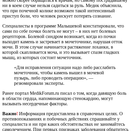
можно скорее обращаться к врачам, но самому пострадавшему
ни в коем случае нельзя садиться за руль. Медик объяснила,
что при почечной колике возможен такой интенсивный
приступ боли, что человек рискует потерять сознание.
Cпециалисты в программе Малышевой констатировали, что
сами по себе почки болеть не могут – в них нет болевых
рецепторов. Болевой синдром возникает, когда из почки
выходит камень и застревает в мочеточнике, нарушая отток
мочи. В этом случае начинается растяжение лоханки, в
которой скапливается моча, и это вызывает спазм гладких
мышц, из которых состоит мочеточник.
«Для исправления ситуации надо либо расслабить
мочеточник, чтобы камень вышел в мочевой
пузырь, либо проводить операцию», —
резюмировали эксперты.
Ранее портал MedikForum.ru писал о том, когда давящую боль
в области сердца, напоминающую стенокардию, могут
вызывать несердечные факторы.
Важно
!
Информация предоставлена в справочных целях. О
противопоказаниях и побочных действиях спрашивайте у
специалиста и ни при каких обстоятельствах не занимайтесь
самолечением. При первых признаках заболевания обратитесь