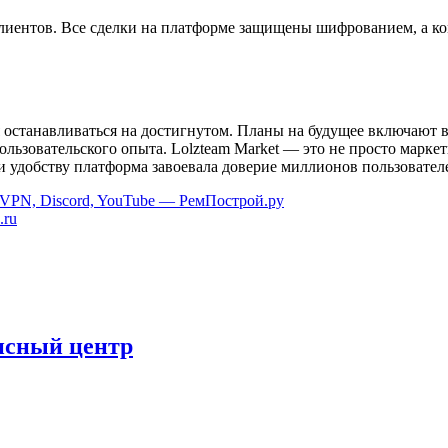
клиентов. Все сделки на платформе защищены шифрованием, а ко
ся останавливаться на достигнутом. Планы на будущее включают 
ьзовательского опыта. Lolzteam Market — это не просто маркетп
 и удобству платформа завоевала доверие миллионов пользовате
m, VPN, Discord, YouTube — РемПострой.ру
.ru
исный центр