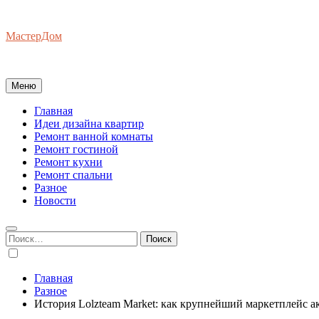
Перейти
к
МастерДом
содержимому
Ваш Гид по Ремонту Квартир
Меню
Главная
Идеи дизайна квартир
Ремонт ванной комнаты
Ремонт гостиной
Ремонт кухни
Ремонт спальни
Разное
Новости
Найти:
Главная
Разное
История Lolzteam Market: как крупнейший маркетплейс а