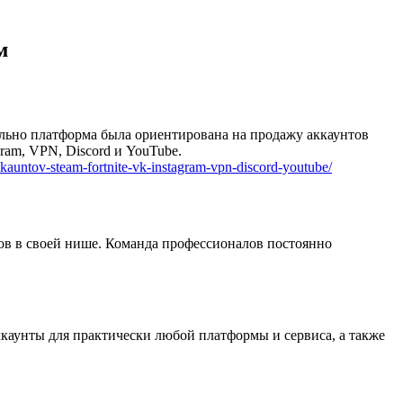
м
ально платформа была ориентирована на продажу аккаунтов
gram, VPN, Discord и YouTube.
-akkauntov-steam-fortnite-vk-instagram-vpn-discord-youtube/
сов в своей нише. Команда профессионалов постоянно
ккаунты для практически любой платформы и сервиса, а также