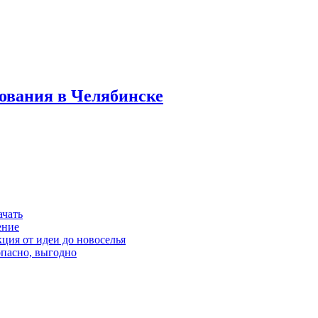
дования в Челябинске
ачать
ение
кция от идеи до новоселья
опасно, выгодно