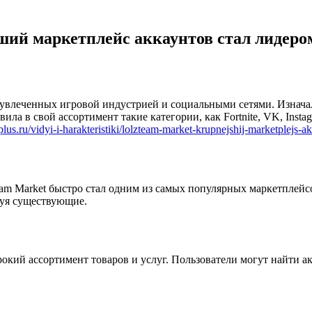
ший маркетплейс аккаунтов стал лидеро
в, увлеченных игровой индустрией и социальными сетями. Изнач
ила в свой ассортимент такие категории, как Fortnite, VK, Insta
nplus.ru/vidyi-i-harakteristiki/lolzteam-market-krupnejshij-marketplejs
team Market быстро стал одним из самых популярных маркетплей
вуя существующие.
окий ассортимент товаров и услуг. Пользователи могут найти а