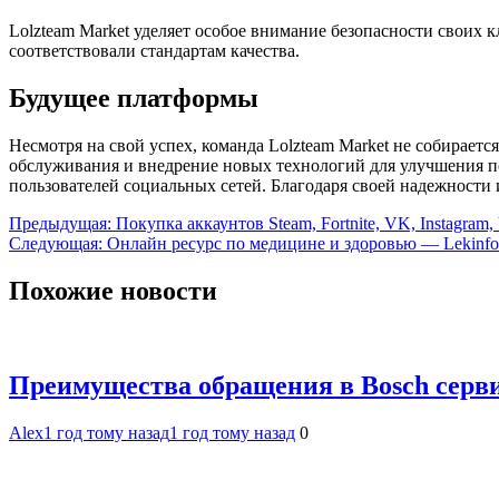
Lolzteam Market уделяет особое внимание безопасности своих 
соответствовали стандартам качества.
Будущее платформы
Несмотря на свой успех, команда Lolzteam Market не собирает
обслуживания и внедрение новых технологий для улучшения пол
пользователей социальных сетей. Благодаря своей надежности
Навигация
Предыдущая:
Покупка аккаунтов Steam, Fortnite, VK, Instagra
Следующая:
Онлайн ресурс по медицине и здоровью — Lekinfo
по
записям
Похожие новости
Преимущества обращения в Bosch серв
Alex
1 год тому назад
1 год тому назад
0