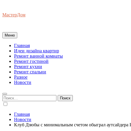
Перейти
к
МастерДом
содержимому
Ваш Гид по Ремонту Квартир
Меню
Главная
Идеи дизайна квартир
Ремонт ванной комнаты
Ремонт гостиной
Ремонт кухни
Ремонт спальни
Разное
Новости
Найти:
Главная
Новости
Клуб Дзюбы с минимальным счетом обыграл аутсайдера Р