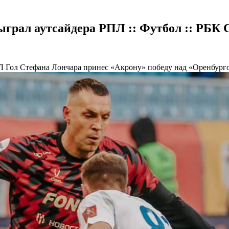
грал аутсайдера РПЛ :: Футбол :: РБК 
ПЛ
Гол Стефана Лончара принес «Акрону» победу над «Оренбурго