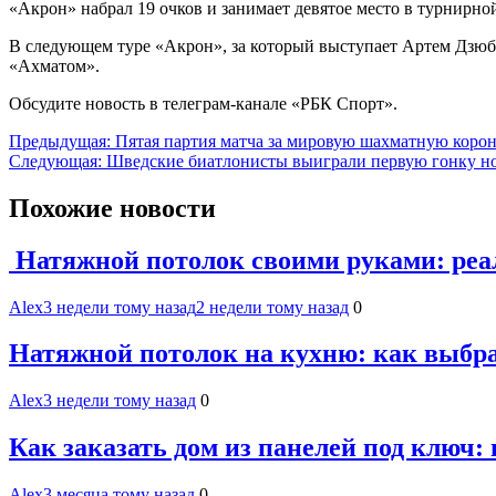
«Акрон» набрал 19 очков и занимает девятое место в турнирно
В следующем туре «Акрон», за который выступает Артем Дзюба,
«Ахматом».
Обсудите новость в телеграм-канале «РБК Спорт».
Навигация
Предыдущая:
Пятая партия матча за мировую шахматную корону
Следующая:
Шведские биатлонисты выиграли первую гонку нов
по
записям
Похожие новости
Натяжной потолок своими руками: реал
Alex
3 недели тому назад
2 недели тому назад
0
Натяжной потолок на кухню: как выбр
Alex
3 недели тому назад
0
Как заказать дом из панелей под ключ:
Alex
3 месяца тому назад
0