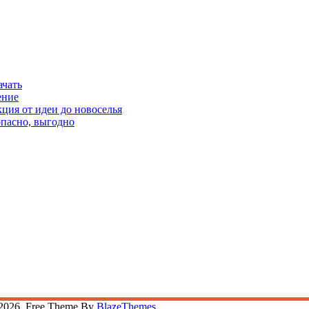
ачать
ение
кция от идеи до новоселья
опасно, выгодно
2026. Free Theme By
BlazeThemes
.