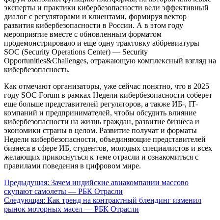
эксперты и практики кибербезопасности вели эффективный
диалог с регуляторами и клиентами, формируя вектор
развития кибербезопасности в России. А в этом году
мероприятие вместе с обновленным форматом
продемонстрировало и еще одну трактовку аббревиатуры
SOC (Security Operations Center) — Security
Opportunities&Challenges, отражающую комплексный взгляд на
кибербезопасность.
Как отмечают организаторы, уже сейчас понятно, что в 2025
году SOC Forum в рамках Недели кибербезопасности соберет
еще больше представителей регуляторов, а также ИБ-, IT-
компаний и предпринимателей, чтобы обсудить влияние
кибербезопасности на жизнь граждан, развитие бизнеса и
экономики страны в целом. Развитие получат и форматы
Недели кибербезопасности, объединяющие представителей
бизнеса в сфере ИБ, студентов, молодых специалистов и всех
желающих прикоснуться к теме отрасли и ознакомиться с
правилами поведения в цифровом мире.
Навигация
Предыдущая:
Зачем индийские авиакомпании массово
скупают самолеты — РБК Отрасли
по
Следующая:
Как тренд на контрактный блендинг изменил
записям
рынок моторных масел — РБК Отрасли