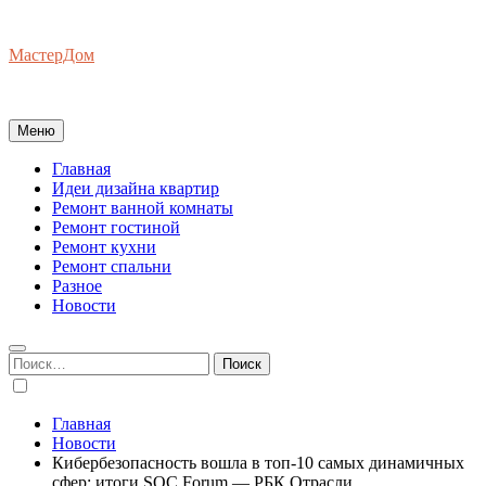
Перейти
к
МастерДом
содержимому
Ваш Гид по Ремонту Квартир
Меню
Главная
Идеи дизайна квартир
Ремонт ванной комнаты
Ремонт гостиной
Ремонт кухни
Ремонт спальни
Разное
Новости
Найти:
Главная
Новости
Кибербезопасность вошла в топ-10 самых динамичных
сфер: итоги SOC Forum — РБК Отрасли