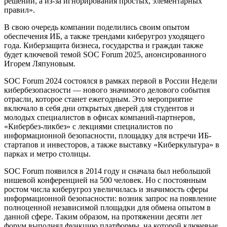
решений, а из-за игнорирования простых, элементарных
правил».
В свою очередь компании поделились своим опытом
обеспечения ИБ, а также трендами киберугроз уходящего
года. Киберзащита бизнеса, государства и граждан также
будет ключевой темой SOC Forum 2025, анонсированного
Игорем Ляпуновым.
SOC Forum 2024 состоялся в рамках первой в России Недели
кибербезопасности — нового значимого делового события
отрасли, которое станет ежегодным. Это мероприятие
включало в себя дни открытых дверей для студентов и
молодых специалистов в офисах компаний-партнеров,
«Кибербез-ликбез» с лекциями специалистов по
информационной безопасности, площадку для встречи ИБ-
стартапов и инвесторов, а также выставку «Киберкультура» в
парках и метро столицы.
SOC Forum появился в 2014 году и сначала был небольшой
нишевой конференцией на 500 человек. Но с постоянным
ростом числа киберугроз увеличилась и значимость сферы
информационной безопасности: возник запрос на появление
полноценной независимой площадки для обмена опытом в
данной сфере. Таким образом, на протяжении десяти лет
форум выполнял функцию платформы, на которой ключевые