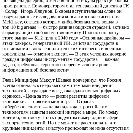
посвящена доверию, ответственности и культуре в цифровом
пространстве. Ее модератором стал генеральный директор ГК
«Солар» Игорь Ляпунов. В своем вступительном слове он
озвучил данные исследования консалтингового агентства
McKinsey, согласно которым кибербезопасность вошла в
топ-10 big arenas — быстро развивающихся отраслей, активно
формирующих глобальную экономику. Прогноз по росту
этого рынка — $1,2 трлн к 2040 году. «Основные драйверы —
атаки хакеров, генеративный ИИ, действия государств в
отстаивании своих геополитических интересов и военные
конфликты, — отметил эксперт. — В этих условиях доверие
граждан цифровым инструментам государства — важная
задача, требующая серьезного переосмысления роли
информационной безопасности».
Глава Минцифры Максут Шадаев подчеркнул, что Россия
всегда отличалась сверхвысокими темпами внедрения
технологий, а граждане всегда жаждали новых цифровых
сервисов. «Цена за это — риски развития цифровой
экономики, — пояснил министр. — Отрасль
кибербезопасности — наша надежда, к российским
технологиям защиты высокий интерес в мире. По моему
мнению, они могут стать продуктом номер один в сфере
экспорта технологий. Но не может не расстраивать, что
крупные инциденты зачастую происходят не из-за отсутствия