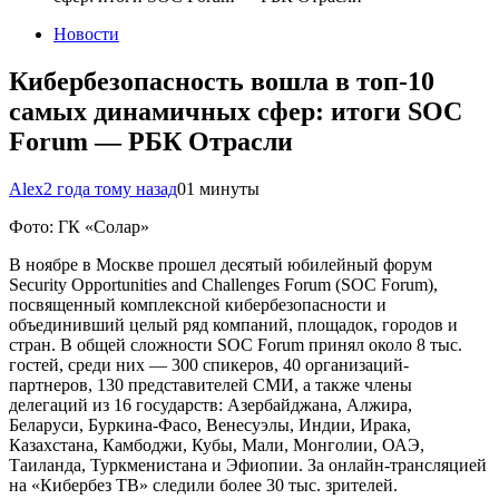
Новости
Кибербезопасность вошла в топ-10
самых динамичных сфер: итоги SOC
Forum — РБК Отрасли
Alex
2 года тому назад
0
1 минуты
Фото: ГК «Солар»
В ноябре в Москве прошел десятый юбилейный форум
Security Opportunities and Challenges Forum (SOC Forum),
посвященный комплексной кибербезопасности и
объединивший целый ряд компаний, площадок, городов и
стран. В общей сложности SOC Forum принял около 8 тыс.
гостей, среди них — 300 спикеров, 40 организаций-
партнеров, 130 представителей СМИ, а также члены
делегаций из 16 государств: Азербайджана, Алжира,
Беларуси, Буркина-Фасо, Венесуэлы, Индии, Ирака,
Казахстана, Камбоджи, Кубы, Мали, Монголии, ОАЭ,
Таиланда, Туркменистана и Эфиопии. За онлайн-трансляцией
на «Кибербез ТВ» следили более 30 тыс. зрителей.