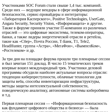
Участниками SOC Forum стали свыше 1,4 тыс. компаний.
Среди них — ведущие вендоры в сфере информационной
безопасности, сервис-провайдеры и интеграторы:
«Лаборатория Касперского», Positive Technologies, UserGate,
Angara Security, Security Vision, «Информзащита» и другие.
Также в форуме приняли участие IT-компании из различных
отраслей — это цифровые экосистемы, телеком-операторы,
банки, а также лидеры энергетической отрасли и ретейла,
такие как «Сбер», Почта России, Т-Банк, Т1, Tele2,
HeadHunter, группа «Астра», «МегаФон», «ВымпелКом»,
«Ростелеком» и др.
За три дня на площадке форума прошли три пленарные сессии
и был зачитан 151 доклад. В число 15 тематических треков
впервые вошел международный трек. Участники деловой
программы обсудили наиболее актуальные вопросы отрасли:
тенденции киберпреступности, облачные технологии для
защиты веба, способы инвентаризации инфраструктуры,
методы защиты интеллектуальной собственности,
поведенческую аналитику, автономные системы киберобмена
и т.д.
Первая пленарная сессия — «Информационная безопасность
как фундамент цифрового общества и бизнеса» — была