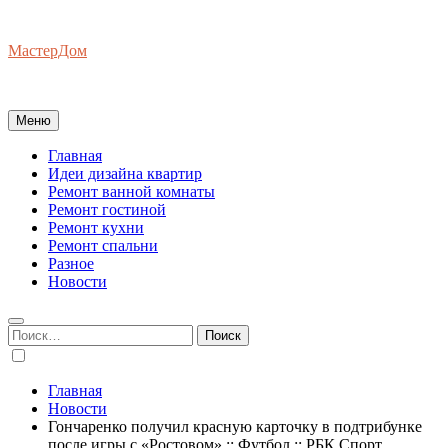
Перейти
к
МастерДом
содержимому
Ваш Гид по Ремонту Квартир
Меню
Главная
Идеи дизайна квартир
Ремонт ванной комнаты
Ремонт гостиной
Ремонт кухни
Ремонт спальни
Разное
Новости
Найти:
Главная
Новости
Гончаренко получил красную карточку в подтрибунке
после игры с «Ростовом» :: Футбол :: РБК Спорт