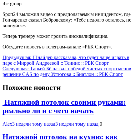
rbc.group
Sport24 выложил видео с предполагаемым инцидентом, где
Гончаренко сказал Бобровскому: «Тебе недолго осталось, не
волнуйся».
Теперь тренеру может грозить дисквалификация.
Обсудите новость в телеграм-канале «РБК Спорт».
Навигация
Предыдущая:
Шнайдер рассказала, что будет чаще играть в
паре с Миррой Андреевой :: Теннис :: РБК Спорт
по
Следующая:
Тарьей Бё назвал победой чистых спортсменов
записям
решение CAS по делу Устюгова :: Биатлон :: РБК Спорт
Похожие новости
Натяжной потолок своими руками:
реально ли и с чего начать
Alex
3 недели тому назад
3 недели тому назад
0
Натяжной потолок на кухню: как