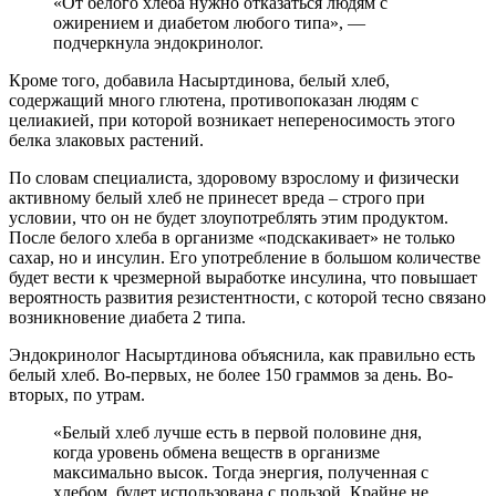
«От белого хлеба нужно отказаться людям с
ожирением и диабетом любого типа», —
подчеркнула эндокринолог.
Кроме того, добавила Насыртдинова, белый хлеб,
содержащий много глютена, противопоказан людям с
целиакией, при которой возникает непереносимость этого
белка злаковых растений.
По словам специалиста, здоровому взрослому и физически
активному белый хлеб не принесет вреда – строго при
условии, что он не будет злоупотреблять этим продуктом.
После белого хлеба в организме «подскакивает» не только
сахар, но и инсулин. Его употребление в большом количестве
будет вести к чрезмерной выработке инсулина, что повышает
вероятность развития резистентности, с которой тесно связано
возникновение диабета 2 типа.
Эндокринолог Насыртдинова объяснила, как правильно есть
белый хлеб. Во-первых, не более 150 граммов за день. Во-
вторых, по утрам.
«Белый хлеб лучше есть в первой половине дня,
когда уровень обмена веществ в организме
максимально высок. Тогда энергия, полученная с
хлебом, будет использована с пользой. Крайне не