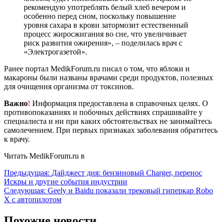
рекомендую употреблять белый хлеб вечером и
особенно перед сном, поскольку повышение
уровня сахара в крови затормозит естественный
процесс жиросжигания во сне, что увеличивает
риск развития ожирения», – поделилась врач с
«Электрогазетой».
Ранее портал MedikForum.ru писал о том, что яблоки и
макароны были названы врачами среди продуктов, полезных
для очищения организма от токсинов.
Важно
!
Информация предоставлена в справочных целях. О
противопоказаниях и побочных действиях спрашивайте у
специалиста и ни при каких обстоятельствах не занимайтесь
самолечением. При первых признаках заболевания обратитесь
к врачу.
Читать MedikForum.ru в
Навигация
Предыдущая:
Дайджест дня: бензиновый Charger, перенос
Искры и другие события индустрии
по
Следующая:
Geely и Baidu показали трековый гиперкар Robo
записям
X с автопилотом
Похожие новости