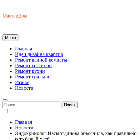
Перейти
к
МастерДом
содержимому
Ваш Гид по Ремонту Квартир
Меню
Главная
Идеи дизайна квартир
Ремонт ванной комнаты
Ремонт гостиной
Ремонт кухни
Ремонт спальни
Разное
Новости
Найти:
Главная
Новости
Эндокринолог Насыртдинова объяснила, как правильно
есть белый хлеб