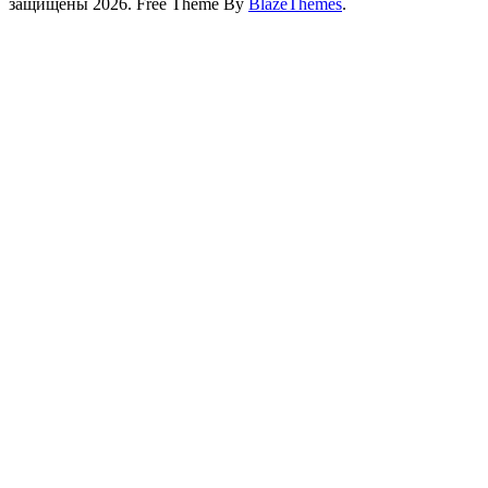
защищены 2026. Free Theme By
BlazeThemes
.