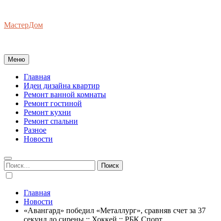
Перейти
к
МастерДом
содержимому
Ваш Гид по Ремонту Квартир
Меню
Главная
Идеи дизайна квартир
Ремонт ванной комнаты
Ремонт гостиной
Ремонт кухни
Ремонт спальни
Разное
Новости
Найти:
Главная
Новости
«Авангард» победил «Металлург», сравняв счет за 37
секунд до сирены :: Хоккей :: РБК Спорт