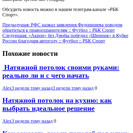
Обсудить новость можно в нашем телеграм-канале «РБК
Спорт».
Навигация
Предыдущая:
РФС назвал заявления Федорищева поводом
обратиться к правоохранителям :: Футбол :: РБК Спорт
по
Следующая:
«Акрон» без Дзюбы победил «Шинник» в Кубке
записям
России благодаря автоголу :: Футбол :: РБК Спорт
Похожие новости
Натяжной потолок своими руками:
реально ли и с чего начать
Alex
3 недели тому назад
3 недели тому назад
0
Натяжной потолок на кухню: как
выбрать идеальное решение
Alex
3 недели тому назад
0